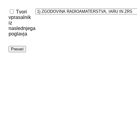
Tvori
vprasalnik
iz
naslednjega
poglavja
Preveri